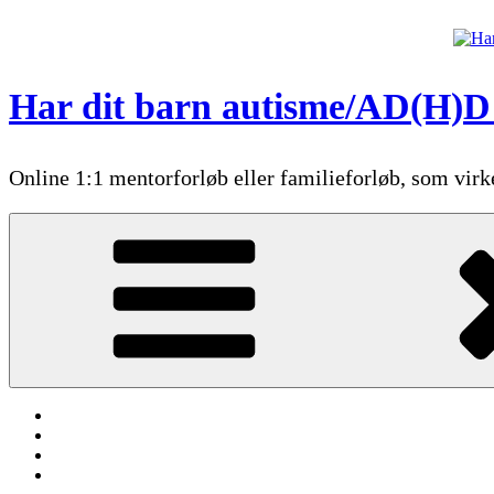
Videre
til
indhold
Har dit barn autisme/AD(H)D 
Online 1:1 mentorforløb eller familieforløb, som virke