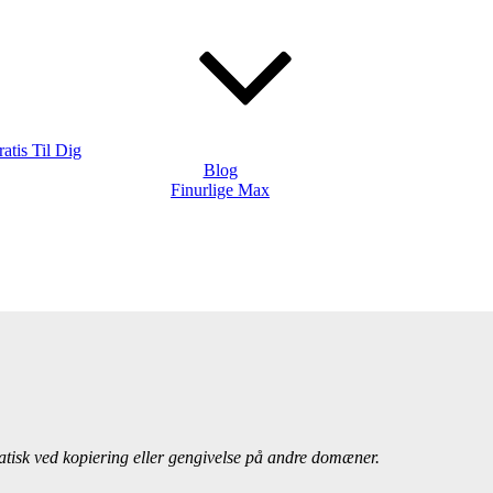
atis Til Dig
Blog
Finurlige Max
matisk ved kopiering eller gengivelse på andre domæner.