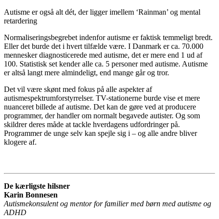
Autisme er også alt dét, der ligger imellem ‘Rainman’ og mental
retardering
Normaliseringsbegrebet indenfor autisme er faktisk temmeligt bredt.
Eller det burde det i hvert tilfælde være. I Danmark er ca. 70.000
mennesker diagnosticerede med autisme, det er mere end 1 ud af
100. Statistisk set kender alle ca. 5 personer med autisme. Autisme
er altså langt mere almindeligt, end mange går og tror.
Det vil være skønt med fokus på alle aspekter af
autismespektrumforstyrrelser. TV-stationerne burde vise et mere
nuanceret billede af autisme. Det kan de gøre ved at producere
programmer, der handler om normalt begavede autister. Og som
skildrer deres måde at tackle hverdagens udfordringer på.
Programmer de unge selv kan spejle sig i – og alle andre bliver
klogere af.
De kærligste hilsner
Karin Bonnesen
Autismekonsulent og mentor for familier med børn med autisme og
ADHD