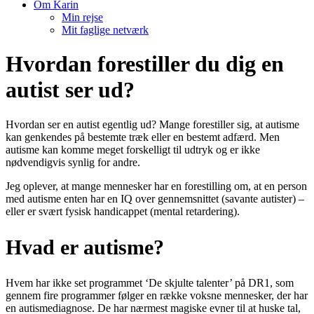
Om Karin
Min rejse
Mit faglige netværk
Hvordan forestiller du dig en
autist ser ud?
Hvordan ser en autist egentlig ud? Mange forestiller sig, at autisme
kan genkendes på bestemte træk eller en bestemt adfærd. Men
autisme kan komme meget forskelligt til udtryk og er ikke
nødvendigvis synlig for andre.
Jeg oplever, at mange mennesker har en forestilling om, at en person
med autisme enten har en IQ over gennemsnittet (savante autister) –
eller er svært fysisk handicappet (mental retardering).
Hvad er autisme?
Hvem har ikke set programmet ‘De skjulte talenter’ på DR1, som
gennem fire programmer følger en række voksne mennesker, der har
en autismediagnose. De har nærmest magiske evner til at huske tal,