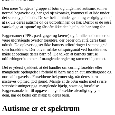
Den mere ‘brogede’ gruppe af børn og unge med autisme, som er
normal begavelse og har god øjenkontakt, kommer til at lide under
det stereotype billede. De ser helt almindelige ud og er rigtig gode til
at skjule deres autisme og de udfordringer, de har. Derfor er de også
vanskelige at ‘spotte’ og får ofte ikke den hjælp, de har brug for.
Fagpersoner (PPR, pædagoger og lærere) og familiemedlemmer kan
være uforstående overfor forældre, der beder om at få deres barn
udredt. De oplever og ser ikke barnets udfordringer i samme grad
som forældrene. Der bliver måske sat spørgsmål ved forældrenes
måde at opdrage deres barn på. De tolker, at barnets diffuse
udfordringer kommer af manglende regler og rammer i hjemmet.
Det er yderst sjældent, at det handler om curling forældre eller
manglende opdragelse i forhold til børn med en autismediagnose og
normal begavelse. Forældrene bekymrer sig, når deres barn
mistrives og med god grund. Mange af de børn ender med svære
stressbelastninger pga. manglende hjælp, støtte og forståelse.
Fagpersonale har til opgave at tage forældre alvorligt og lytte til
dem, når de beder om hjælp til deres barn.
Autisme er et spektrum