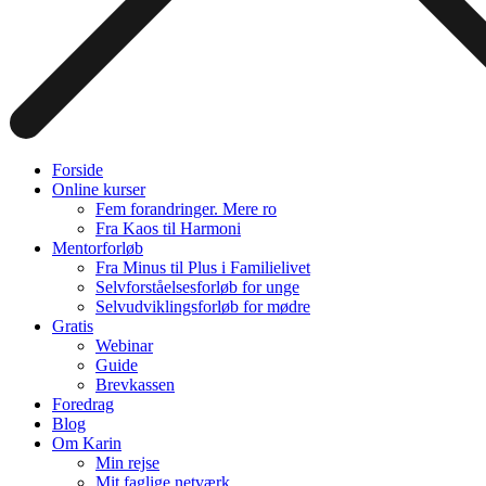
Forside
Online kurser
Fem forandringer. Mere ro
Fra Kaos til Harmoni
Mentorforløb
Fra Minus til Plus i Familielivet
Selvforståelsesforløb for unge
Selvudviklingsforløb for mødre
Gratis
Webinar
Guide
Brevkassen
Foredrag
Blog
Om Karin
Min rejse
Mit faglige netværk