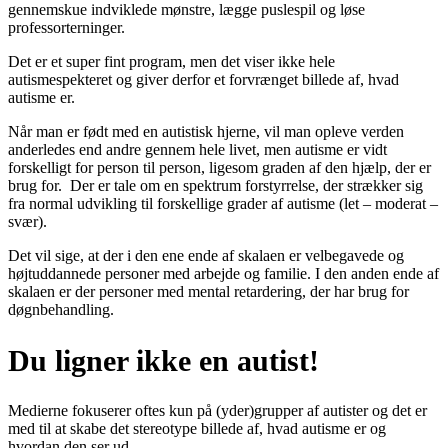
gennemskue indviklede mønstre, lægge puslespil og løse
professorterninger.
Det er et super fint program, men det viser ikke hele
autismespekteret og giver derfor et forvrænget billede af, hvad
autisme er.
Når man er født med en autistisk hjerne, vil man opleve verden
anderledes end andre gennem hele livet, men autisme er vidt
forskelligt for person til person, ligesom graden af den hjælp, der er
brug for. Der er tale om en spektrum forstyrrelse, der strækker sig
fra normal udvikling til forskellige grader af autisme (let – moderat –
svær).
Det vil sige, at der i den ene ende af skalaen er velbegavede og
højtuddannede personer med arbejde og familie. I den anden ende af
skalaen er der personer med mental retardering, der har brug for
døgnbehandling.
Du ligner ikke en autist!
Medierne fokuserer oftes kun på (yder)grupper af autister og det er
med til at skabe det stereotype billede af, hvad autisme er og
hvordan den ser ud.